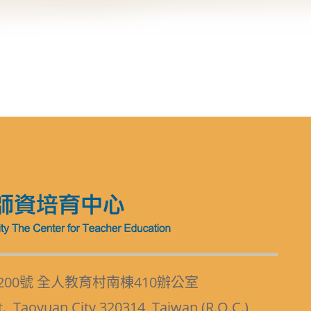
200號 全人教育村南棟410辦公室
t., Taoyuan City 320314, Taiwan (R.O.C.)