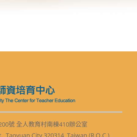
200號 全人教育村南棟410辦公室
t., Taoyuan City 320314, Taiwan (R.O.C.)