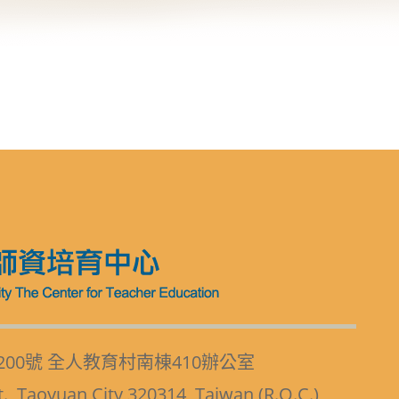
200號 全人教育村南棟410辦公室
t., Taoyuan City 320314, Taiwan (R.O.C.)