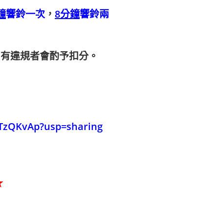
鐘
響鈴一次
，
8分鐘
響鈴兩
如有違規者會酌予扣分。
UTzQKvAp?usp=sharing
★