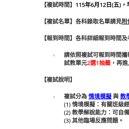
【複試時間】
115
年6
月12
日(五)，
【複試名單】各科錄取名單請見
附
【報到時間】各科詳細報到時間及
請依照複試可報到時間攜
試教單元
2選1抽籤
，再進
【複試說明】
複試分為
情境模擬
與
教
(1
) 情境模擬：有關班級
(2) 教學解說能力：可自
(3) 其他臨場反應問題。