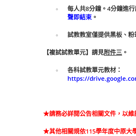
每人共8分鐘。4分鐘進行
聲即結束
。
試教教室僅提供黑板、粉
【複試
試教單元
】
請見
附件三
。
各科試教單元教材：
https://drive.google.
★
請務必詳閱公告相關文件，以維
★
其他相關規依115學年度中原大