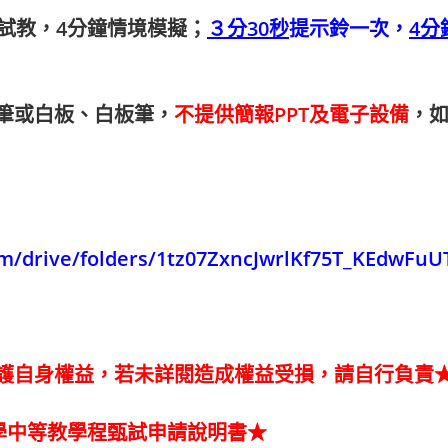
試教，4分鐘情境模擬；
３分30秒
提示鈴一次，
4分
筆或白板、白板筆，
不提供簡報PPT及電子設備
，
com/drive/folders/1tz07ZxncJwrlKf75T_KEdwFu
護自身權益，若未詳閱造成權益受損，請自行負責
學中等教學程甄試申請說明書
★