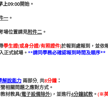
早上
09:00
開始。
件一
。
考場位置請見
附件二
。
帶
學生證(或身分證/有照證件)
於報到處報到，並依
入正式試場。
請同學務必確認報到時間及順序**
**
學解說能力
兩部分
,
共
8
分鐘
：
經營相關問題之應對方式。
備教材教具(
電子設備除外
)，並進行
4
分鐘試教
。
(※