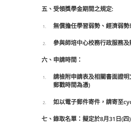
五
、受領獎學金期間之規定:
無償擔任學習弱勢、經濟弱勢
參與師培中心校務行政服務及
六、申請時間：
請檢附申請表及相關書面證明
郵戳時間為憑)
如以電子郵件寄件，請寄至
cy
七
、錄取名單：擬定於8
月31
日
(
四
)