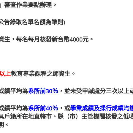
」審查作業要點辦理
。
公告錄取名單名額為準則
)
資生，每名每月核發新台幣4
000
元。
)以上
教育專業課程之師資生。
成績平均為
系所前30％
，並未受申誡處分三次以上
成績平均為
系所前40％
，或
學業成績及操行成績均達
具戶籍所在地直轄市、縣（市）主管機關核發之低
明。