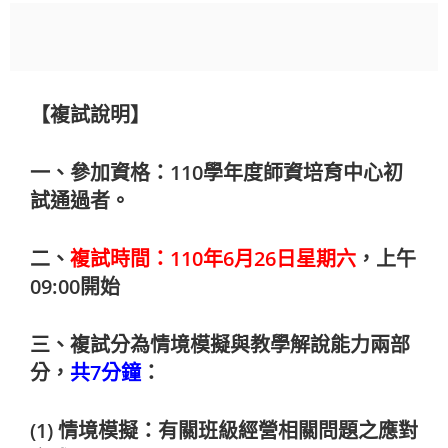
【複試說明】
一、參加資格：
110
學年度師資培育中心初
試通過者。
二、
複試時間：
110
年
6
月
26
日星期六
，上午
09:00開始
三、複試分為情境模擬與教學解說能力兩部
分，
共
7
分鐘
：
(1) 情境模擬：有關班級經營相關問題之應對