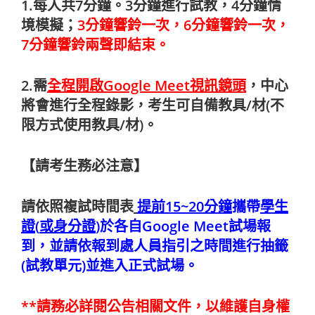
1.每人共7分鐘。3分鐘進行試教，4分鐘情
境模擬；
3分鐘響鈴一次，6分鐘響鈴一次，
7分鐘響鈴兩聲即結束。
2.需
全程開啟Google Meet視訊鏡頭
，中心
將會進行全程錄影，考生可自備教具/材(不
限方式使用教具/材)。
【請考生務必注意】
請依照複試時間表
提前
15~20
分鐘
攜帶
學生
證
(
或身分證
)
於各自Google Meet試場報
到，並請依報到處人員指引之時間進行抽籤
(試教單元)並進入正式試場。
**請務必詳閱公告相關文件，以維護自身權