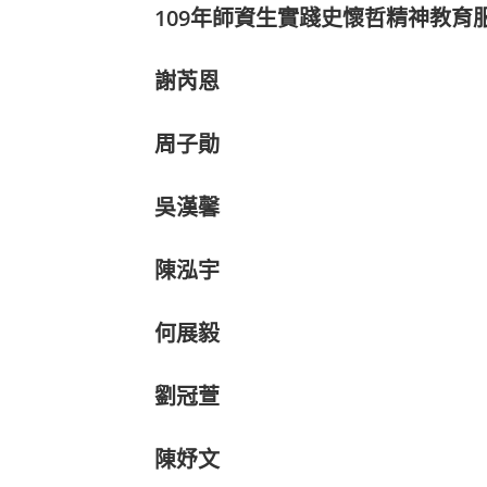
109年師資生實踐史懷哲精神教育
謝芮恩
周子勛
吳漢馨
陳泓宇
何展毅
劉冠萱
陳妤文