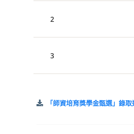
2
3
「師資培育獎學金甄選」錄取