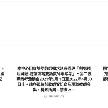
正
本中心因應雙語教師需求延長辦理『劍橋領
國
及國
思測驗-聽讀說寫雙語教師專案考』。第二波
育
查
專案考活動自2021年5月 1日至2022年4月30
靜
日止。請各單位鼓勵師資培育及現職教師參
與，轉知所屬，請查照。
2021-05-03