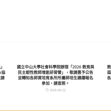
光」
國立中山大學社會科學院辦理「2026 教育與
教
心協
民主韌性教師增能研習營」，敬請惠予公告
屆
並請
並轉知各師資培育系所所屬師培生踴躍報名
各
參加，請查照。
2026-06-22