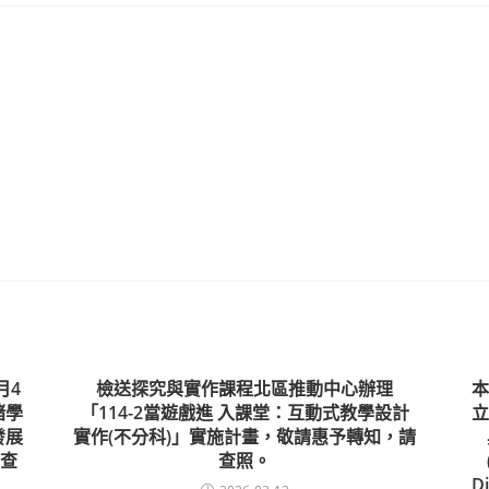
月4
檢送探究與實作課程北區推動中心辦理
本
緒學
「114-2當遊戲進 入課堂：互動式教學設計
立
發展
實作(不分科)」實施計畫，敬請惠予轉知，請
查
查照。
D