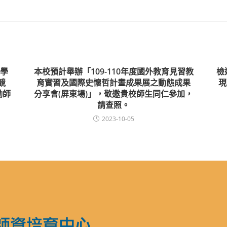
學
本校預計舉辦「109-110年度國外教育見習教
檢
競
育實習及國際史懷哲計畫成果展之動態成果
現
勵師
分享會(屏東場)」，敬邀貴校師生同仁參加，
請查照。
2023-10-05