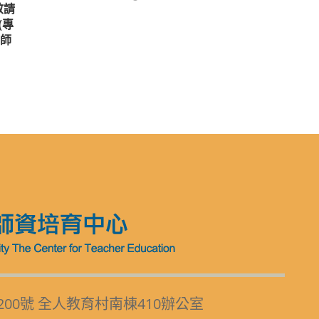
敬請
(專
師
200號 全人教育村南棟410辦公室