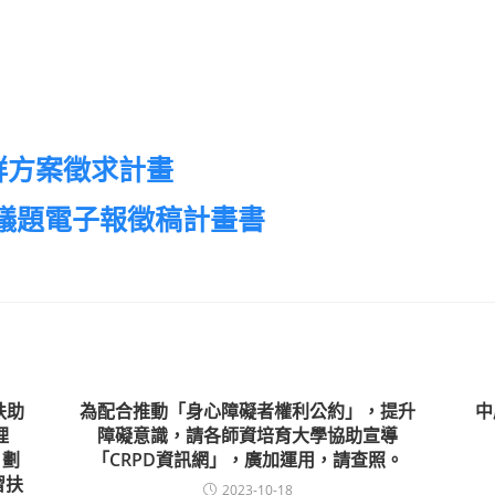
群方案徵求計畫
議題電子報徵稿計畫書
扶助
為配合推動「身心障礙者權利公約」，提升
中
理
障礙意識，請各師資培育大學協助宣導
 劃
「CRPD資訊網」，廣加運用，請查照。
習扶
2023-10-18