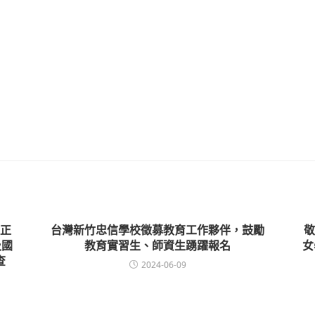
正
台灣新竹忠信學校徵募教育工作夥伴，鼓勵
敬
及國
教育實習生、師資生踴躍報名
女
查
2024-06-09