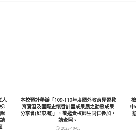
《人
本校預計舉辦「109-110年度國外教育見習教
檢
一梯
育實習及國際史懷哲計畫成果展之動態成果
中
說
分享會(屏東場)」，敬邀貴校師生同仁參加，
請
請查照。
查
2023-10-05