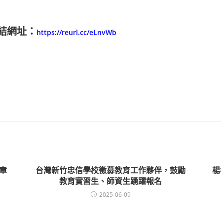
結網址：
htt
ps://reurl.cc/eLnvWb
章
台灣新竹忠信學校徵募教育工作夥伴，鼓勵
楊
教育實習生、師資生踴躍報名
2025-06-09