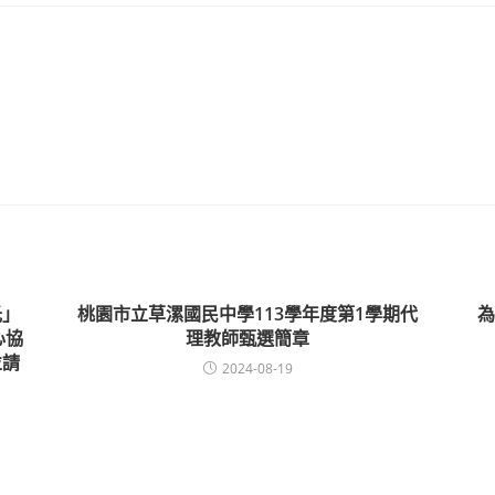
光」
桃園市立草漯國民中學113學年度第1學期代
為
心協
理教師甄選簡章
並請
2024-08-19