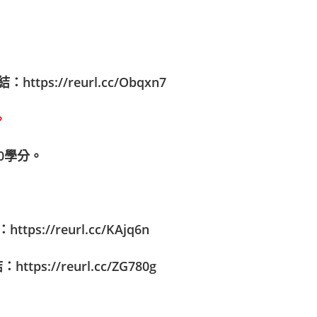
結：
https://reurl.cc/Obqxn7
。
0學分。
：
https://reurl.cc/KAjq6n
結：
https://reurl.cc/ZG780g