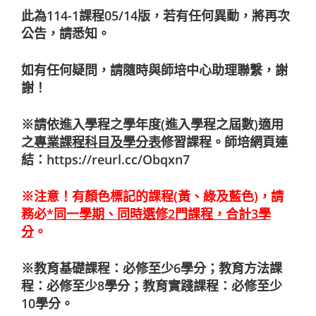
此為114-1課程05/14版，若有任何異動，將再次
公告，請悉知。
如有任何疑問，請隨時與師培中心助理聯繫，謝
謝！
※
請依進入學程之學年度(進入學程之屆數)適用
之
專業課程科目及學分表
修習課程。師培網頁連
結：
https://reurl.cc/Obqxn7
※注意！有顏色標記的課程(黃、綠及藍色)，請
務必
*
同一學期、同時選修
2
門課程，合計
3
學
分
。
※教育基礎課程：必修至少6學分；教育方法課
程：必修至少8學分；教育實踐課程：必修至少
10學分。