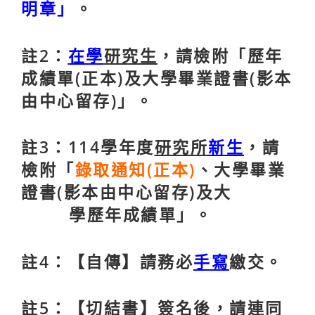
明章」
。
註2：
在學
研究生
，請檢附
「
歷年
成績單(正本)及大學畢業證書(影本
由中心留存)
」
。
註3：114學年度
研究所
新生
，請
檢附
「
錄取通知(正本)
、大學畢業
證書(影本由中心留存)
及大
學
歷年成績單
」
。
註4：
【自傳
】
請務必
手寫
繳交。
註5：
【切結書】簽名後，請連同