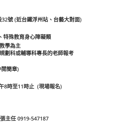
32號 (近台鐵浮州站、台藝大對面)
劃、特殊教育身心障礙類
教學為主
規劃科或輔導科專長的老師報考
參閱
簡章
)
上午8時至11時止
(現場報名)
 0919-547187