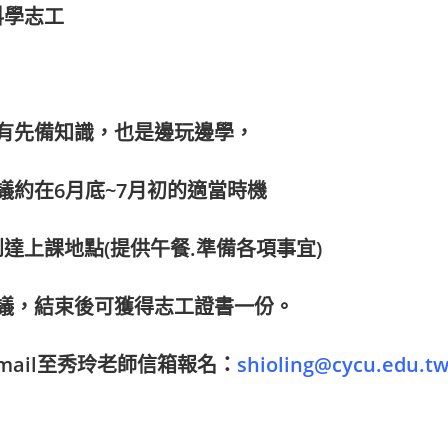
科學志工
有先備知識，也是邊玩邊學，
議約在6月底~7月初的適當時機
到達上課地點(提供午餐.準備各項事宜)
議，結束後可獲得志工證書一份。
ail至秀玲老師信箱報名：
shioling@cycu.edu.t