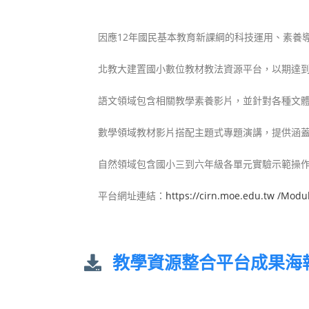
因應12年國民基本教育新課綱的科技運用、素養
北教大
建置國小數位教材教法資源平台，以期
達
語文領域包含相關教學素養影片，並針對各種文
數學領域教材影片搭配主題式專題演講，提供涵
自然領域包含國小三到六年級各單元實驗示範操
平台網址連結：
https://cirn.moe.edu.tw /Modu
教學資源整合平台成果海