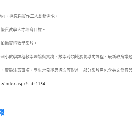
導向、探究與實作三大創新需求，
到優質教學人才培育目標。
體拍攝實
境教學影片
。
蓋國小數
學課程教學理論與實務、數學跨領域素養導向課程、最新
教育議
作、實驗
注意事項、學生常見迷思概念等影片，部分影片另包含英
文發音
le/index.aspx?sid=1154
報