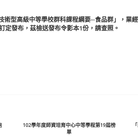
術型高級中等學校群科課程綱要─食品群」，業經本部
B號令訂定發布，茲檢送發布令影本1份，請查照。
跑
102學年度師資培育中心中等學程第19屆榜
「
單